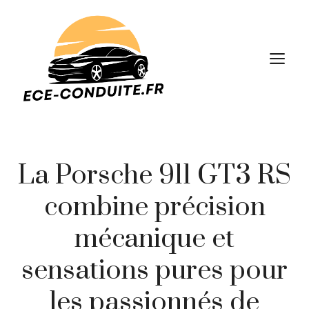
Aller
au
contenu
M
La Porsche 911 GT3 RS
combine précision
mécanique et
sensations pures pour
les passionnés de