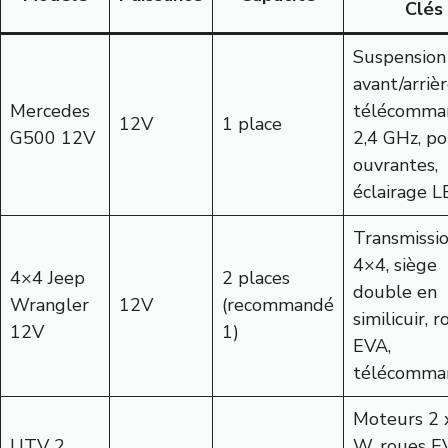
Clés
Suspension
avant/arrièr
Mercedes
télécomma
12V
1 place
G500 12V
2,4 GHz, po
ouvrantes,
éclairage 
Transmissi
4×4, siège
4×4 Jeep
2 places
double en
Wrangler
12V
(recommandé
similicuir, 
12V
1)
EVA,
télécomma
Moteurs 2 
UTV 2
W, roues E