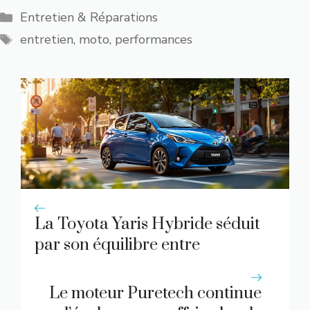
Catégories
Entretien & Réparations
Étiquettes
entretien
,
moto
,
performances
La Toyota Yaris Hybride séduit
par son équilibre entre
efficacité énergétique et agilité
en ville
Le moteur Puretech continue